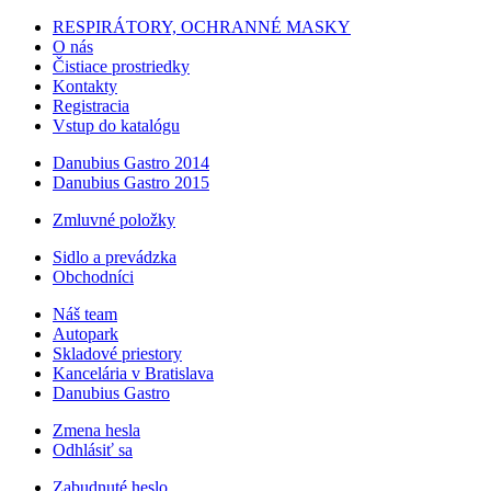
RESPIRÁTORY, OCHRANNÉ MASKY
O nás
Čistiace prostriedky
Kontakty
Registracia
Vstup do katalógu
Danubius Gastro 2014
Danubius Gastro 2015
Zmluvné položky
Sidlo a prevádzka
Obchodníci
Náš team
Autopark
Skladové priestory
Kancelária v Bratislava
Danubius Gastro
Zmena hesla
Odhlásiť sa
Zabudnuté heslo