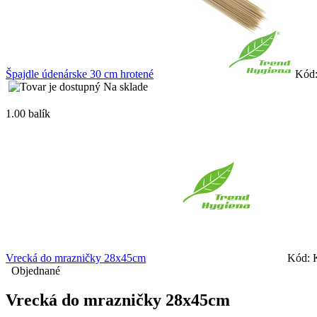
Špajdle údenárske 30 cm hrotené
Kód
Na sklade
1.00 balík
Vrecká do mrazničky 28x45cm
Kód: 
Objednané
Vrecká do mrazničky 28x45cm