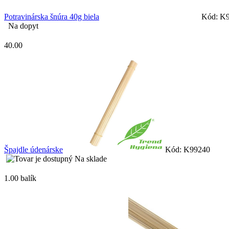
Potravinárska šnúra 40g biela
Kód: K
Na dopyt
40.00
Špajdle údenárske
Kód: K99240
Na sklade
1.00 balík