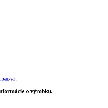
u
 Bulkysoft
 informácie o výrobku.