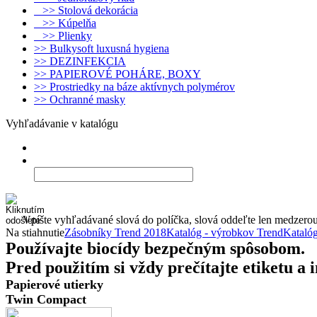
>> Stolová dekorácia
>> Kúpelňa
>> Plienky
>> Bulkysoft luxusná hygiena
>> DEZINFEKCIA
>> PAPIEROVÉ POHÁRE, BOXY
>> Prostriedky na báze aktívnych polymérov
>> Ochranné masky
Vyhľadávanie v katalógu
Vpíšte vyhľadávané slová do políčka, slová oddeľte len medzero
Na stiahnutie
Zásobníky Trend 2018
Katalóg - výrobkov Trend
Katalóg
Používajte biocídy bezpečným spôsobom.
Pred použitím si vždy prečítajte etiketu a
Papierové utierky
Twin Compact