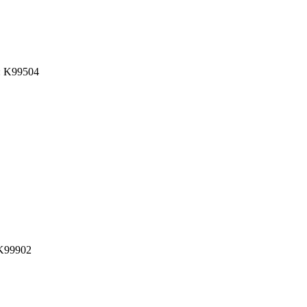
: K99504
K99902