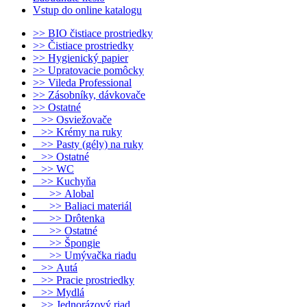
Vstup do online katalogu
>> BIO čistiace prostriedky
>> Čistiace prostriedky
>> Hygienický papier
>> Upratovacie pomôcky
>> Vileda Professional
>> Zásobníky, dávkovače
>> Ostatné
>> Osviežovače
>> Krémy na ruky
>> Pasty (gély) na ruky
>> Ostatné
>> WC
>> Kuchyňa
>> Alobal
>> Baliaci materiál
>> Drôtenka
>> Ostatné
>> Špongie
>> Umývačka riadu
>> Autá
>> Pracie prostriedky
>> Mydlá
>> Jednorázový riad