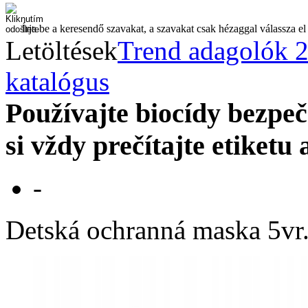
Írja be a keresendő szavakat, a szavakat csak hézaggal válassza el
Letöltések
Trend adagolók 
katalógus
Používajte biocídy bezp
si vždy prečítajte etiketu
-
Detská ochranná maska 5vr.