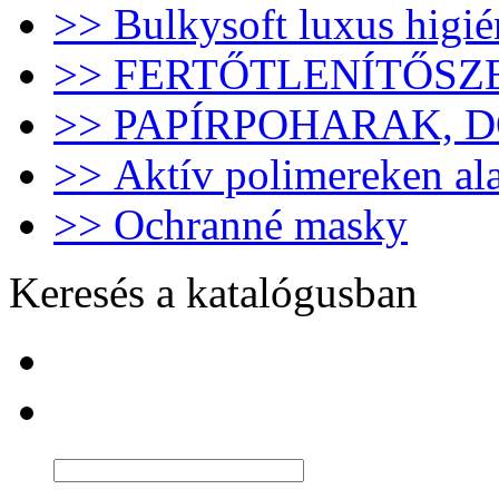
>> Bulkysoft luxus higié
>> FERTŐTLENÍTŐSZ
>> PAPÍRPOHARAK, 
>> Aktív polimereken al
>> Ochranné masky
Keresés a katalógusban