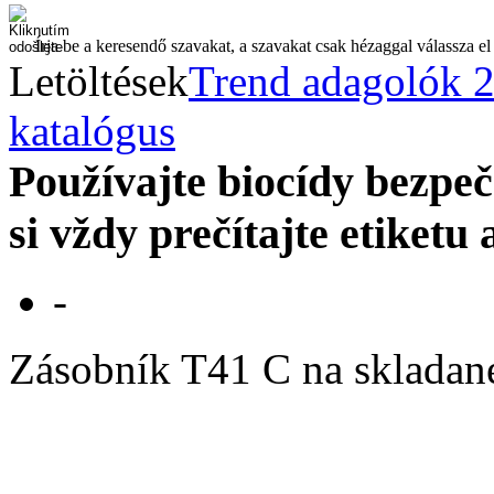
Írja be a keresendő szavakat, a szavakat csak hézaggal válassza el
Letöltések
Trend adagolók 
katalógus
Používajte biocídy bezp
si vždy prečítajte etiketu
-
Zásobník T41 C na skladané