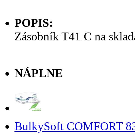
POPIS:
Zásobník T41 C na sklada
NÁPLNE
BulkySoft COMFORT 8345