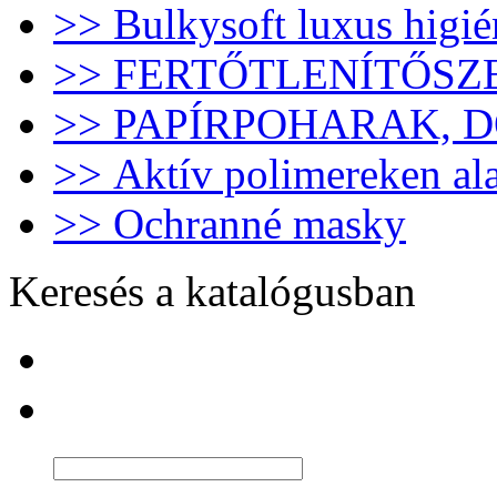
>> Bulkysoft luxus higié
>> FERTŐTLENÍTŐSZ
>> PAPÍRPOHARAK, 
>> Aktív polimereken al
>> Ochranné masky
Keresés a katalógusban