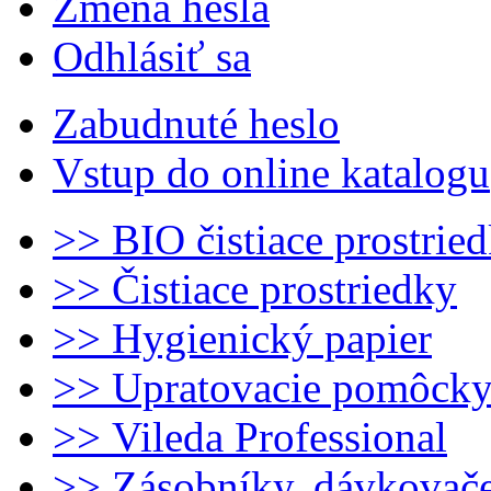
Zmena hesla
Odhlásiť sa
Zabudnuté heslo
Vstup do online katalogu
>> BIO čistiace prostrie
>> Čistiace prostriedky
>> Hygienický papier
>> Upratovacie pomôck
>> Vileda Professional
>> Zásobníky, dávkovač