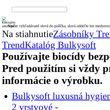
Vpíšte vyhľadávané slová do políčka, slová oddeľte len medzero
Na stiahnutie
Zásobníky Tr
Trend
Katalóg Bulkysoft
Používajte biocídy be
Pred použitím si vždy pr
informácie o výrobku.
Bulkysoft luxusná hygie
2 vrstvové
-