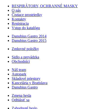
RESPIRÁTORY, OCHRANNÉ MASKY
O nás
Čistiace prostriedky
Kontakty
Registracia
Vstup do katalógu
Danubius Gastro 2014
Danubius Gastro 2015
Zmluvné položky
Sidlo a prevádzka
Obchodníci
Náš team
Autopark
Skladové priestory
Kancelária v Bratislava
Danubius Gastro
Zmena hesla
Odhlásiť sa
Zabudnuté heslo