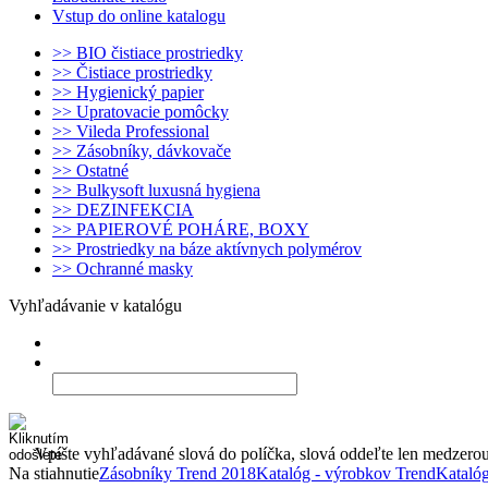
Vstup do online katalogu
>> BIO čistiace prostriedky
>> Čistiace prostriedky
>> Hygienický papier
>> Upratovacie pomôcky
>> Vileda Professional
>> Zásobníky, dávkovače
>> Ostatné
>> Bulkysoft luxusná hygiena
>> DEZINFEKCIA
>> PAPIEROVÉ POHÁRE, BOXY
>> Prostriedky na báze aktívnych polymérov
>> Ochranné masky
Vyhľadávanie v katalógu
Vpíšte vyhľadávané slová do políčka, slová oddeľte len medzero
Na stiahnutie
Zásobníky Trend 2018
Katalóg - výrobkov Trend
Katalóg