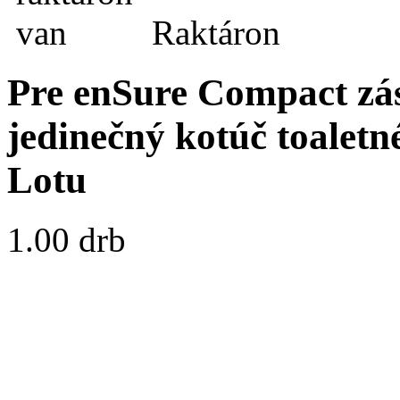
Raktáron
Pre enSure Compact zás
jedinečný kotúč toaletn
Lotu
1.00 drb