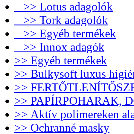
>> Lotus adagolók
>> Tork adagolók
>> Egyéb termékek
>> Innox adagók
>> Egyéb termékek
>> Bulkysoft luxus higié
>> FERTŐTLENÍTŐSZ
>> PAPÍRPOHARAK, 
>> Aktív polimereken al
>> Ochranné masky