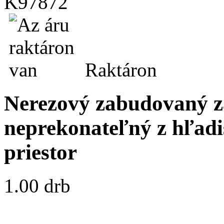
K97872
Raktáron
Nerezový zabudovaný z
neprekonateľný z hľadi
priestor
1.00 drb