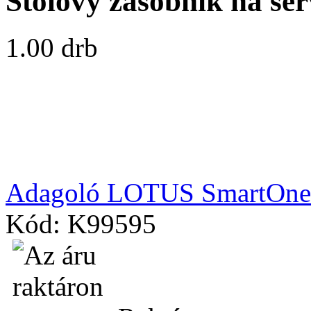
Stolový zásobník na ser
1.00 drb
Adagoló LOTUS SmartOne 
Kód: K99595