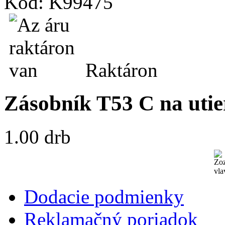
Kód: K99475
Raktáron
Zásobník T53 C na utie
1.00 drb
Dodacie podmienky
Reklamačný poriadok