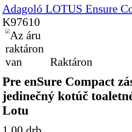
Adagoló LOTUS Ensure C
K97610
Raktáron
Pre enSure Compact zás
jedinečný kotúč toaletn
Lotu
1.00 drb