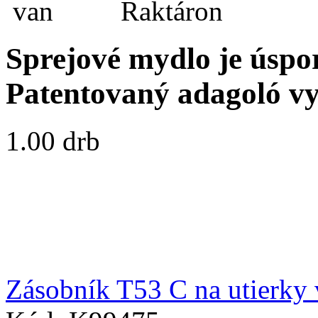
Raktáron
Sprejové mydlo je úspo
Patentovaný adagoló v
1.00 drb
Zásobník T53 C na utierky 