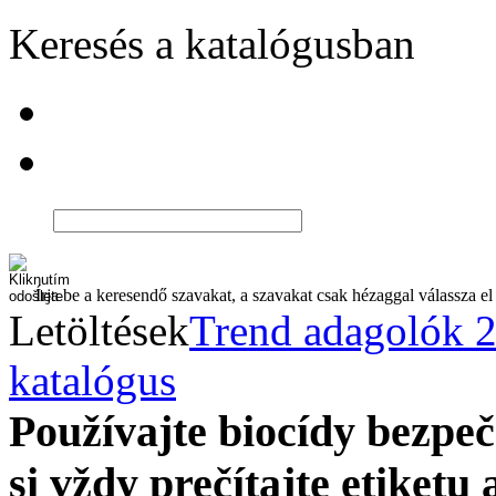
Keresés a katalógusban
Írja be a keresendő szavakat, a szavakat csak hézaggal válassza el
Letöltések
Trend adagolók 
katalógus
Používajte biocídy bezp
si vždy prečítajte etiketu