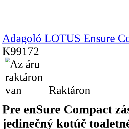
Adagoló LOTUS Ensure Com
K99172
Raktáron
Pre enSure Compact zás
jedinečný kotúč toaletn