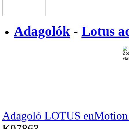
Adagolók
-
Lotus a
Adagoló LOTUS enMotion 
K97863