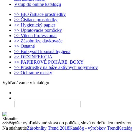
Vstup do online katalogu
>> BIO čistiace prostriedky
>> Čistiace prostriedky
>> Hygienický papier
>> Upratovacie pomôcky
>> Vileda Professional
>> Zásobníky, dávkovače
>> Ostatné
>> Bulkysoft luxusná hygiena
>> DEZINFEKCIA
>> PAPIEROVÉ POHÁRE, BOXY
>> Prostriedky na báze aktívnych polymérov
>> Ochranné masky
Vyhľadávanie v katalógu
Vpíšte vyhľadávané slová do políčka, slová oddeľte len medzero
Na stiahnutie
Zásobníky Trend 2018
Katalóg - výrobkov Trend
Katalóg