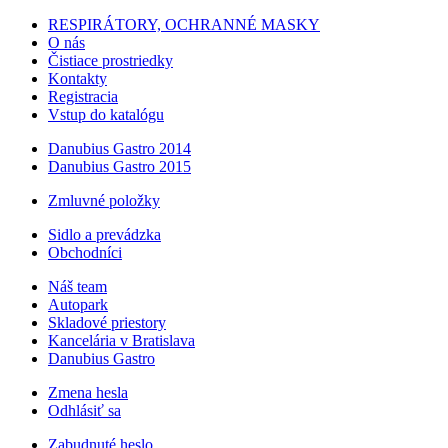
RESPIRÁTORY, OCHRANNÉ MASKY
O nás
Čistiace prostriedky
Kontakty
Registracia
Vstup do katalógu
Danubius Gastro 2014
Danubius Gastro 2015
Zmluvné položky
Sidlo a prevádzka
Obchodníci
Náš team
Autopark
Skladové priestory
Kancelária v Bratislava
Danubius Gastro
Zmena hesla
Odhlásiť sa
Zabudnuté heslo