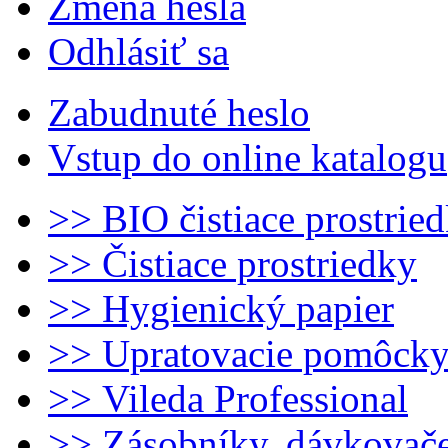
Zmena hesla
Odhlásiť sa
Zabudnuté heslo
Vstup do online katalogu
>> BIO čistiace prostrie
>> Čistiace prostriedky
>> Hygienický papier
>> Upratovacie pomôck
>> Vileda Professional
>> Zásobníky, dávkovač