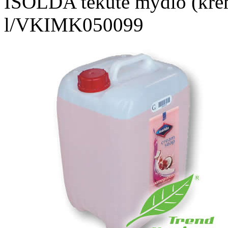
ISOLDA tekuté mydlo (kré
l/VKIMK050099