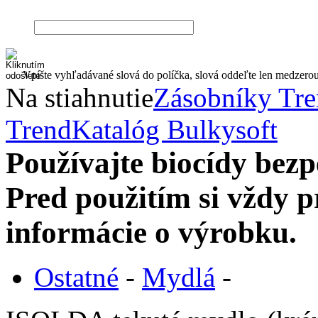
Vpíšte vyhľadávané slová do políčka, slová oddeľte len medzero
Na stiahnutie
Zásobníky Tr
Trend
Katalóg Bulkysoft
Používajte biocídy be
Pred použitím si vždy pr
informácie o výrobku.
Ostatné
-
Mydlá
-