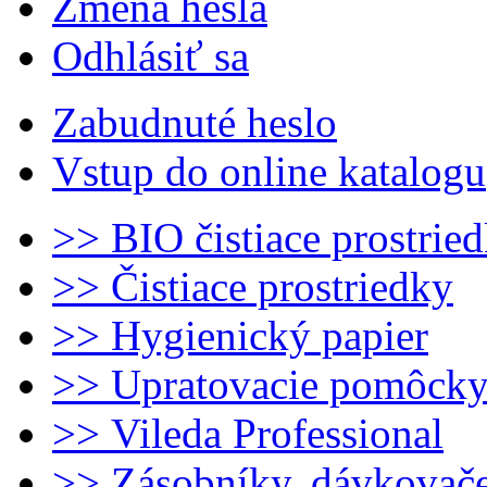
Zmena hesla
Odhlásiť sa
Zabudnuté heslo
Vstup do online katalogu
>> BIO čistiace prostrie
>> Čistiace prostriedky
>> Hygienický papier
>> Upratovacie pomôck
>> Vileda Professional
>> Zásobníky, dávkovač