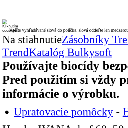
Vpíšte vyhľadávané slová do políčka, slová oddeľte len medzero
Na stiahnutie
Zásobníky Tr
Trend
Katalóg Bulkysoft
Používajte biocídy be
Pred použitím si vždy pr
informácie o výrobku.
Upratovacie pomôcky
-