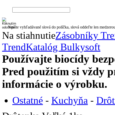
Vpíšte vyhľadávané slová do políčka, slová oddeľte len medzero
Na stiahnutie
Zásobníky Tr
Trend
Katalóg Bulkysoft
Používajte biocídy be
Pred použitím si vždy pr
informácie o výrobku.
Ostatné
-
Kuchyňa
-
Drôt