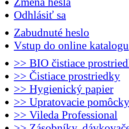
Zmena hesla
Odhlásiť sa
Zabudnuté heslo
Vstup do online katalogu
>> BIO čistiace prostrie
>> Čistiace prostriedky
>> Hygienický papier
>> Upratovacie pomôck
>> Vileda Professional
>> Zásobníky, dávkovač