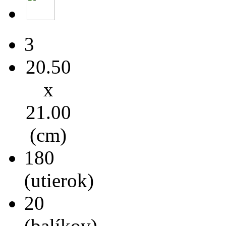
3
20.50
x
21.00
(cm)
180
(utierok)
20
(balíkov)