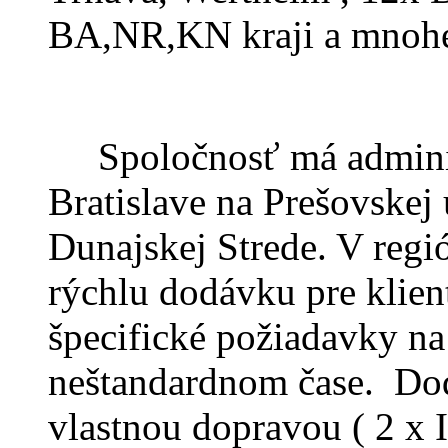
BA,NR,KN kraji a mnohé
Spoločnosť má administ
Bratislave na Prešovskej 
Dunajskej Strede. V reg
rýchlu dodávku pre klient
špecifické požiadavky n
neštandardnom čase. Do
vlastnou dopravou ( 2 x