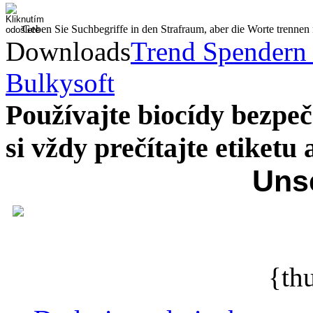
Geben Sie Suchbegriffe in den Strafraum, aber die Worte trenne
Downloads
Trend Spendern
Bulkysoft
Používajte biocídy bezp
si vždy prečítajte etiketu
Uns
{th