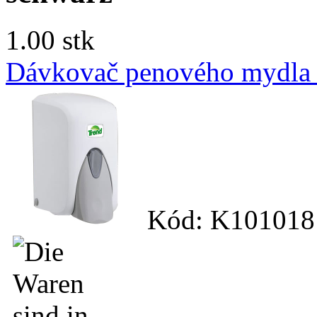
1.00 stk
Dávkovač penového mydla 
Kód: K101018