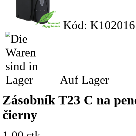
Kód: K102016
Auf Lager
Zásobník T23 C na pen
čierny
1.00 stk