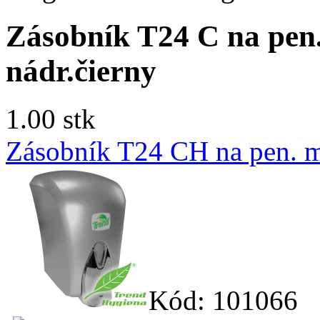
Zásobník T24 C na pen
nádr.čierny
1.00 stk
Zásobník T24 CH na pen. 
Kód: 101066