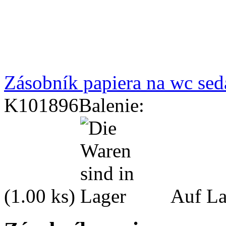
Zásobník papiera na wc sed
K101896
Balenie:
(1.00 ks)
Auf La