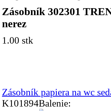
Zásobník 302301 TREN
nerez
1.00 stk
Zásobník papiera na wc sed
K101894
Balenie: