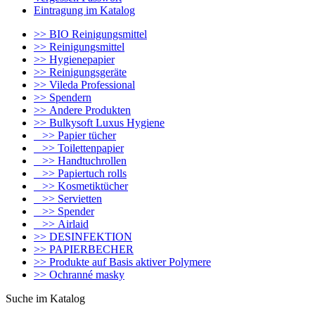
Eintragung im Katalog
>> BIO Reinigungsmittel
>> Reinigungsmittel
>> Hygienepapier
>> Reinigungsgeräte
>> Vileda Professional
>> Spendern
>> Andere Produkten
>> Bulkysoft Luxus Hygiene
>> Papier tücher
>> Toilettenpapier
>> Handtuchrollen
>> Papiertuch rolls
>> Kosmetiktücher
>> Servietten
>> Spender
>> Airlaid
>> DESINFEKTION
>> PAPIERBECHER
>> Produkte auf Basis aktiver Polymere
>> Ochranné masky
Suche im Katalog