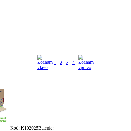
1
-
2
-
3
-
4
-
Kód: K102025
Balenie: