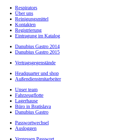
Respirators
Über uns
Reinigungsmittel
Kontakten
Registrierung
Eintragung im Katalog
Danubius Gastro 2014
Danubius Gastro 2015
Vertragsgegenstände
Headquarter und shop
Außendienstmitarbeiter
Unser team
Fahrzeugflotte
Lagerhause
Büro in Bratislava
Danubius Gastro
Passwortwechsel
Ausloggen
Vergessen Passwort