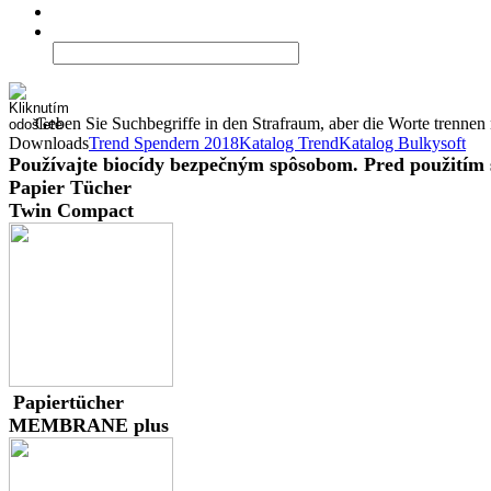
Geben Sie Suchbegriffe in den Strafraum, aber die Worte trenne
Downloads
Trend Spendern 2018
Katalog Trend
Katalog Bulkysoft
Používajte biocídy bezpečným spôsobom. Pred použitím si
Papier Tücher
Twin Compact
Papiertücher
MEMBRANE plus