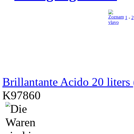
1
-
2
Brillantante Acido 20 liters 
K97860