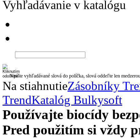
Vyhľadávanie v katalógu
Vpíšte vyhľadávané slová do políčka, slová oddeľte len medzero
Na stiahnutie
Zásobníky Tr
Trend
Katalóg Bulkysoft
Používajte biocídy be
Pred použitím si vždy pr