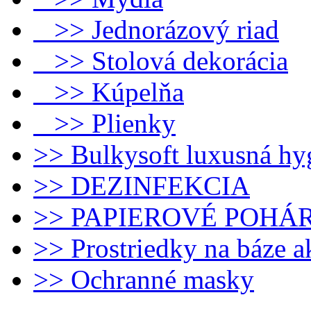
>> Jednorázový riad
>> Stolová dekorácia
>> Kúpelňa
>> Plienky
>> Bulkysoft luxusná hy
>> DEZINFEKCIA
>> PAPIEROVÉ POHÁ
>> Prostriedky na báze 
>> Ochranné masky