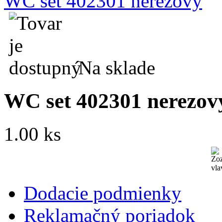
WC set 402301 nerezový
Na sklade
WC set 402301 nerezov
1.00 ks
Dodacie podmienky
Reklamačný poriadok