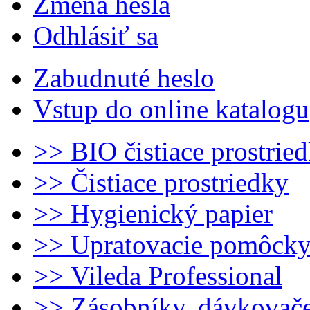
Zmena hesla
Odhlásiť sa
Zabudnuté heslo
Vstup do online katalogu
>> BIO čistiace prostrie
>> Čistiace prostriedky
>> Hygienický papier
>> Upratovacie pomôck
>> Vileda Professional
>> Zásobníky, dávkovač