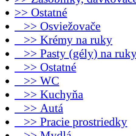
>> Ostatné
>> Osviežovače
>> Krémy na ruky
>> Pasty (gély) na ruk
>> Ostatné
>> WC
>> Kuchyňa
>> Autá
>> Pracie prostriedky
>> Mydlá