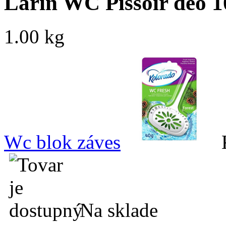
Larin WC Pissoir deo 
1.00 kg
Wc blok záves
Na sklade