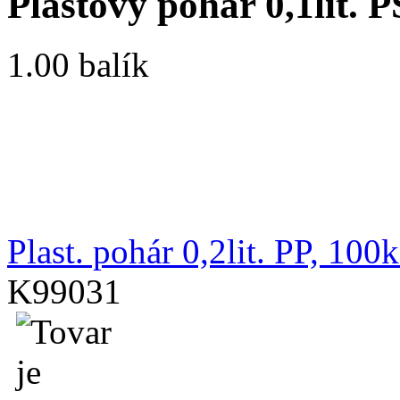
Plastový pohár 0,1lit. P
1.00 balík
Plast. pohár 0,2lit. PP, 100
K99031