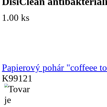
DisiClean antibakteria
1.00 ks
Papierový pohár "coffeee t
K99121