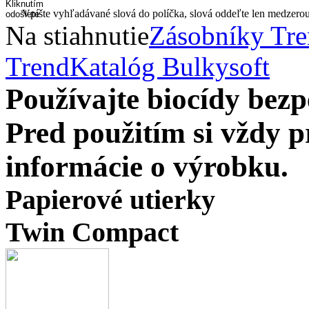
Vpíšte vyhľadávané slová do políčka, slová oddeľte len medzero
Na stiahnutie
Zásobníky Tr
Trend
Katalóg Bulkysoft
Používajte biocídy be
Pred použitím si vždy pr
informácie o výrobku.
Papierové utierky
Twin Compact