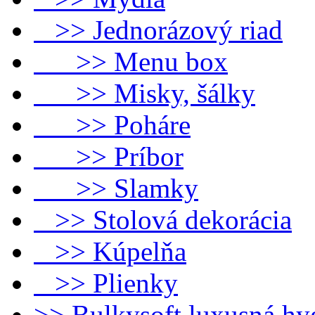
>> Jednorázový riad
>> Menu box
>> Misky, šálky
>> Poháre
>> Príbor
>> Slamky
>> Stolová dekorácia
>> Kúpelňa
>> Plienky
>> Bulkysoft luxusná hy