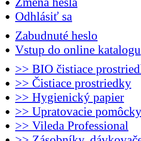
Zmena hesla
Odhlásiť sa
Zabudnuté heslo
Vstup do online katalogu
>> BIO čistiace prostrie
>> Čistiace prostriedky
>> Hygienický papier
>> Upratovacie pomôck
>> Vileda Professional
>> Zásobníky, dávkovač