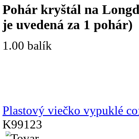
Pohár kryštál na Longdri
je uvedená za 1 pohár)
1.00 balík
Plastový viečko vypuklé cof
K99123