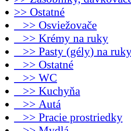
>> Ostatné
>> Osviežovače
>> Krémy na ruky
>> Pasty (gély) na ruk
>> Ostatné
>> WC
>> Kuchyňa
>> Autá
>> Pracie prostriedky
>> Mydlá