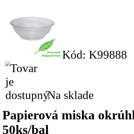
Kód: K99888
Na sklade
Papierová miska okrúh
50ks/bal