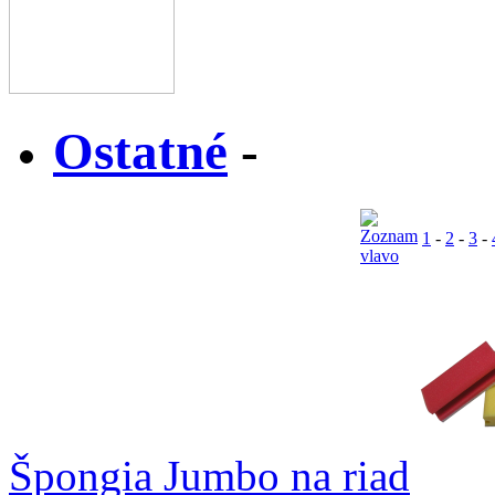
Ostatné
-
1
-
2
-
3
-
Špongia Jumbo na riad