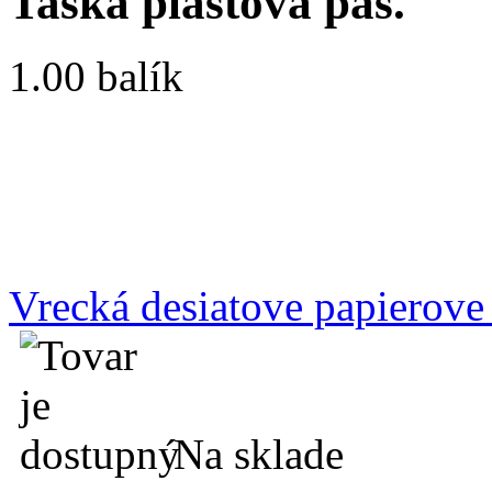
Taška plastová pás.
1.00 balík
Vrecká desiatove papierove
Na sklade