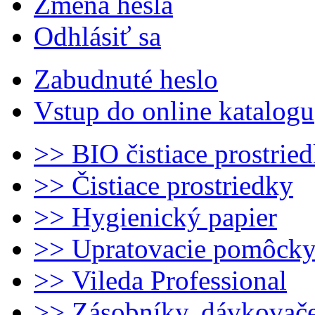
Zmena hesla
Odhlásiť sa
Zabudnuté heslo
Vstup do online katalogu
>> BIO čistiace prostrie
>> Čistiace prostriedky
>> Hygienický papier
>> Upratovacie pomôck
>> Vileda Professional
>> Zásobníky, dávkovač