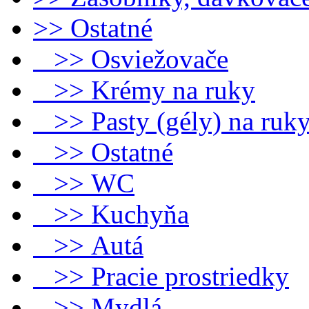
>> Ostatné
>> Osviežovače
>> Krémy na ruky
>> Pasty (gély) na ruk
>> Ostatné
>> WC
>> Kuchyňa
>> Autá
>> Pracie prostriedky
>> Mydlá