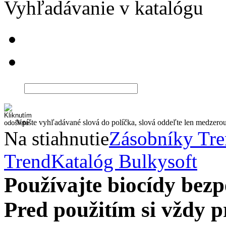
Vyhľadávanie v katalógu
Vpíšte vyhľadávané slová do políčka, slová oddeľte len medzero
Na stiahnutie
Zásobníky Tr
Trend
Katalóg Bulkysoft
Používajte biocídy be
Pred použitím si vždy pr