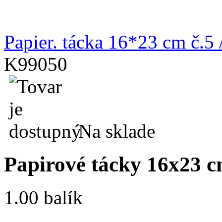
Papier. tácka 16*23 cm č.5 
K99050
Na sklade
Papirové tácky 16x23 cm
1.00 balík